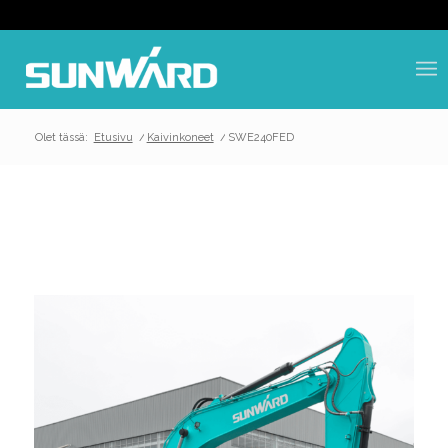
Olet tässä:
Etusivu
/
Kaivinkoneet
/
SWE240FED