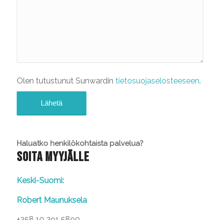
Olen tutustunut Sunwardin
tietosuojaselosteeseen
.
Haluatko henkilökohtaista palvelua?
SOITA MYYJÄLLE
Keski-Suomi:
Robert Maunuksela
+358 10 391 5890