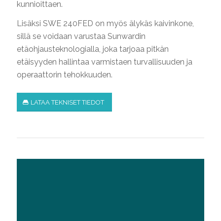
kunnioittaen.
Lisäksi SWE 240FED on myös älykäs kaivinkone,
sillä se voidaan varustaa Sunwardin
etäohjausteknologialla, joka tarjoaa pitkän
etäisyyden hallintaa varmistaen turvallisuuden ja
operaattorin tehokkuuden.
LATAA TEKNISET TIEDOT