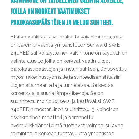
kaivinkone on täydellinen valinta alueille,
joilla on korkeat vaatimukset
pakokaasupäästöjen ja melun suhteen.
Etsitkö vankkaa ja voimakasta kaivinkonetta, joka
on parempi valinta ympäristölle? Sunward SWE
240FED sähkökäyttöinen kaivinkone on täydellinen
valinta alueille, joilla on korkeat vaatimukset
pakokaasupäästöjen ja melun suhteen. Se soveltuu
myös rakennustyömaille ja suhteellisen ahtaisiin
tilojen alla maan alla ja tunneleissa. Se kestää
korkeuksia ja suuria lämpötilaeroja. Se on
suunniteltu monipuoliseksi ja kestäväksi. SWE
240FED:n mestarillinen suunnittelu, 3-vaiheinen
asynkroninen moottori ja parannettu
hydrauliikkajärjestelmä tuottavat voimaa, sulavaa
toimintaa ja korkeaa tuottavuutta ympäristöä